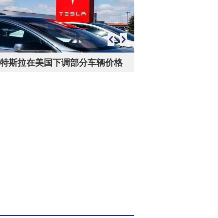
特斯拉在美国下调部分车辆价格
慈利庄塔村：别