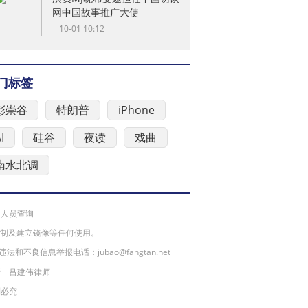
网中国故事推广大使
10-01 10:12
门标签
彭崇谷
特朗普
iPhone
I
硅谷
夜读
戏曲
南水北调
人员查询
复制及建立镜像等任何使用。
不良信息举报电话：jubao@fangtan.net
所 吕建伟律师
制必究