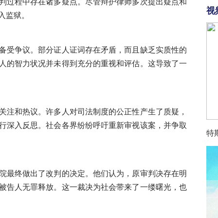
判过程中存在诸多疑点。尽管辩护律师多次提出疑点和
尼为新任首席法务官
01-11
视
入监狱。
S展会揭示AI具身化新浪潮
01-11
，扎克伯格押注超级智能能源保障
01-11
0芯片需求旺盛，正推进出口许可
01-11
备受争议。部分证人证词存在矛盾，而且缺乏实质性的
商产能告急，消费级市场面临断供
01-11
人的智力状况并未得到充分的重视和评估。这导致了一
：弗兰肯斯坦怪物成就演员梦想
01-11
年影评人选择奖，保罗·托马斯·安德森再创辉煌
01-11
新认识艺术家的本质
01-11
普通人如何通过喜剧重塑人生
01-10
关注和热议。许多人对司法制度的公正性产生了质疑，
加强自动驾驶出租车监管
01-10
行深入反思。社会各界纷纷呼吁重新审视该案，并争取
国花滑锦标赛上演奥运前哨战
01-10
特
事背后的运营挑战
01-10
之死引发执法边界争议
01-10
队四年执教生涯终结于未竟的冠军梦
01-10
院最终做出了改判的决定。他们认为，原审判决存在明
授权抓取商品，180余家零售商集体发声
01-10
被告人无罪释放。这一裁决为社会带来了一缕曙光，也
造个人超级健康管家
01-10
略分野决定科技巨头新格局
01-10
达成和解，科技巨头面临安全拷问
01-10