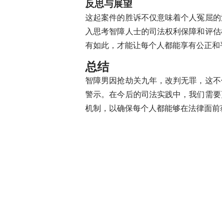
反思与展望
谷歌Gmail全面升级Gemini
这起案件的胜诉不仅意味着个人冤屈的
欧盟设定2040年减排90%法律
入思考智障人士的司法权利保障和评估
欧洲AI战略遇水荒挑战：数据中
有如此，才能让每个人都能享有公正和
电动航空新锐Beta冲刺IPO，
谷歌联手能源巨头重启核电站，A
总结
斯洛伐克汽车业面临多重挑战，能
智障男因抢劫关九年，改判无罪，这不
特斯拉能源业务面临质量挑战：Pow
警示。在今后的司法实践中，我们需要
科创兴农，“碳氢核肥”赋能两岸
机制，以确保每个人都能够在法律面前