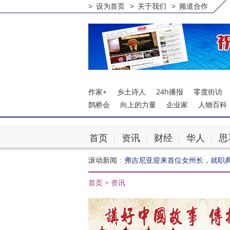
设为首页
关于我们
频道合作
作家+
乡土诗人
24h播报
零度街访
鹊桥会
向上的力量
企业家
人物百科
首页
资讯
财经
华人
思
|
|
|
|
滚动新闻
：
弗吉尼亚迎来首位女州长，就职
能源战火持续延烧：乌克兰电网
首页
>
资讯
全球掀起未成年人社交媒体禁令
曼联新帅卡里克首秀告捷，曼市德
泰国铁路起重机倾覆致32死66
伊朗经济困境引发社会动荡，国