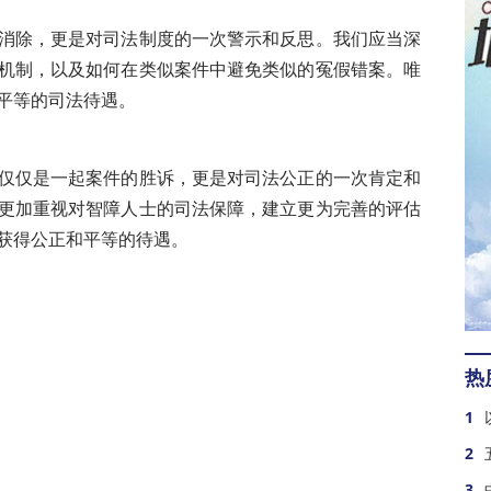
功能，AI邮件助手开启智能办公新篇章
01-10
消除，更是对司法制度的一次警示和反思。我们应当深
目标，碳市场改革同步调整
01-09
机制，以及如何在类似案件中避免类似的冤假错案。唯
心扩张与水资源矛盾凸显
01-09
平等的司法待遇。
行业风口下能否改写出行格局？
01-09
I浪潮催生低碳能源新布局
01-09
否守住“欧洲底特律”地位？
01-09
仅仅是一起案件的胜诉，更是对司法公正的一次肯定和
erwall 2召回事件深度解析
01-09
更加重视对智障人士的司法保障，建立更为完善的评估
生态农业
04-10
获得公正和平等的待遇。
热
1
破
2
古
3