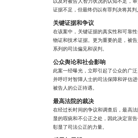
以及对被告人智力状况的认知不足，审
Meta任命前微软法律高管马奥
证据不足，但最终仍以有罪判决将其判
人形机器人迎来“觉醒时刻”：CE
Meta联手核能巨头布局AI算力
关键证据和争议
英伟达CEO黄仁勋：中国对H20
在该案中，关键证据的真实性和可靠性
AI芯片引爆内存争夺战：三大厂
物证和技术证据。更为重要的是，被告
雅各布·埃洛迪斩获影评人选择奖
系列的司法偏见和误判。
《一场又一场的战役》问鼎2026
杰西·巴克利盛赞赵婷：她让我重
公众舆论和社会影响
布莱德利·库珀新作聚焦脱口秀：
此案一经曝光，立即引起了公众的广泛
加州网约车司机集会抗议，要求
并呼吁对智障人士的司法保障和评估进
马里宁完美短节目惊艳全场，美
被告人的公正待遇。
联合中心球场湿滑事件：NBA赛
美国移民执法枪击案：一位母亲
最高法院的裁决
迈克·麦克丹尼尔黯然离任：海豚
在经过长时间的争议和调查后，最高法
亚马逊“代购”功能引争议：未经
显的瑕疵和不公正之处，因此决定宣告
OpenAI推出医疗健康助手，打
彰显了司法公正的力量。
谷歌母公司市值反超苹果，AI战
AI聊天机器人致未成年人自杀案