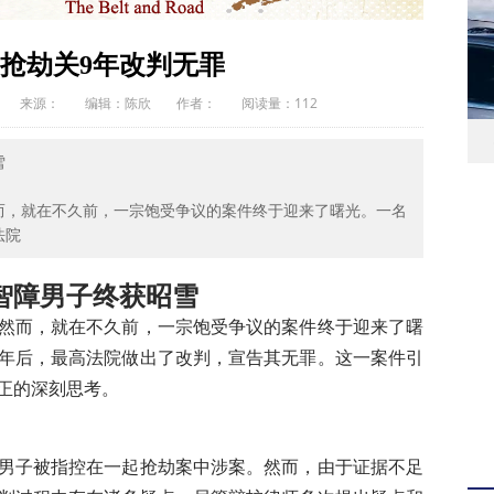
陷性侵指控，辩护团队提出三大无罪证据
01-17
公司数据中心建设遇阻
01-17
抢劫关9年改判无罪
防部长力推技术革新
01-17
或动摇西方联盟根基
01-16
来源：
编辑：陈欣
作者：
阅读量：
112
善守德终会收获岁月的厚待
01-14
部分车辆价格
慈利庄塔村：别样的重阳节
听”学会玩具名称？
01-14
雪
平衡AI扩张与民生成本？
01-13
从舞台标志到时尚符号的蜕变
01-13
而，就在不久前，一宗饱受争议的案件终于迎来了曙光。一名
法院
如何破解家庭自动化难题
01-12
学与存储企业股价飙升
01-11
智障男子终获昭雪
级能否重振iPhone销量？
01-11
康与细胞修复的天然宝库
01-11
然而，就在不久前，一宗饱受争议的案件终于迎来了曙
石油收益，美企投资态度谨慎
01-11
年后，最高法院做出了改判，宣告其无罪。这一案件引
我在巴林找到了理想生活
01-11
正的深刻思考。
I竞赛背后的隐秘战线
01-11
转向航天赛道
01-11
租车市场，携手车企共谋产业新格局
01-11
男子被指控在一起抢劫案中涉案。然而，由于证据不足
an智能眼镜全球发售计划
01-11