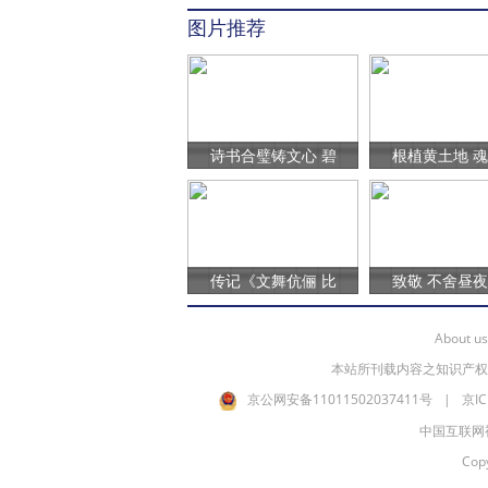
0
图片推荐
诗书合璧铸文心 碧
根植黄土地 
传记《文舞伉俪 比
致敬 不舍昼
About us
本站所刊载内容之知识产权
京公网安备11011502037411号
|
京IC
中国互联网
Co