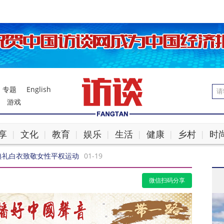
专题
English
游戏
享
文化
教育
娱乐
生活
健康
乡村
时
|
|
|
|
|
|
|
典礼白衣致敬女性平权运动
01-19
修复面临挑战，和平谈判进入关键阶段
01-19
潮，英国或将紧随澳大利亚步伐
01-18
微信扫码分享
比2-0掀翻卫冕冠军
01-18
伤，中资项目安全引关注
01-18
际博弈暗流涌动
01-17