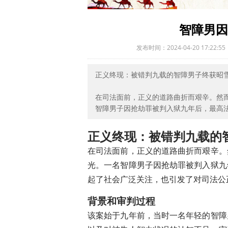
艾美奖得主蒂莫西·巴斯菲尔德深
美国环保署封堵漏洞，马斯克AI
智障男因
美军引入争议AI助手格罗克，国
冰岛前总统警告：北极领土争端
发布时间：2024-04-20 17:22:55
真正有智慧的人守度而从容，存
特斯拉在美国下调
揭秘天才犬类：它们如何通过“偷
正义终现：被错判九载的智障男子终获昭
微软承诺稳定电费，科技巨头如何
艾丽安娜·格兰德十年马尾情结：
在司法面前，正义的道路曲折而艰辛。然
智障男子因抢劫罪被判入狱九年后，最高
机器人管家走进现实：硅谷企业
AI基础设施热潮催生新赢家，光
正义终现：被错判九载的
苹果AI战略面临关键考验：Siri升
五大被忽视的超级蔬菜：肠道健
在司法面前，正义的道路曲折而艰辛。
特朗普签署行政令保护委内瑞拉
光。一名智障男子因抢劫罪被判入狱九
美国海军家庭走出的数字游民：
起了社会广泛关注，也引发了对司法公
美联邦破获芯片走私大案，揭示A
太空经济崛起：华尔街资本从AI
背景和审判过程
英伟达瞄准2027年自动驾驶出
该案始于九年前，当时一名年轻的智障
需求超预期！Meta推迟Ray-B