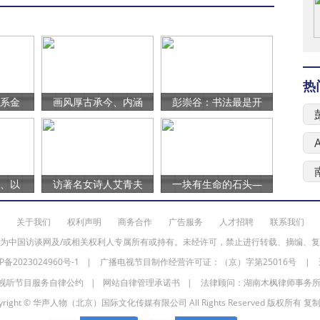
资项
热
魂系金
画风厚古承今、内涵
彭崇谷：书法最是开
心
A
夜、以
访著名女诗人艾青夫
一块有生命的石头—
关于我们
权利声明
商务合作
广告服务
人才招聘
联系我们
为中国访谈网及/或相关权利人专属所有或持有。未经许可，禁止进行转载、摘编、
P备2023024960号-1
| 广播电视节目制作经营许可证：（京）字第25016号 | 违法和
视听节目服务自律公约
|
网站自律管理承诺书
| 法律顾问：湖南木枫律师事务
pyright © 华声人物（北京）国际文化传媒有限公司 All Rights Reserved 版权所有 复