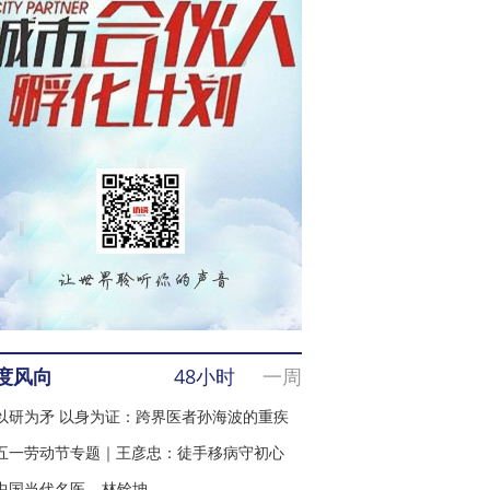
度风向
48小时
一周
以研为矛 以身为证：跨界医者孙海波的重疾
五一劳动节专题｜王彦忠：徒手移病守初心
法
中国当代名医---林铨坤