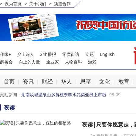
设为首页
关于我们
频道合作
作家+
乡土诗人
24h播报
零度街访
专题
English
鹊桥会
向上的力量
企业家
人物百科
游戏
首页
资讯
财经
华人
思享
文化
教育
|
|
|
|
|
|
|
滚动新闻
：
湖南汝城温泉山乡黄桃奈李水晶梨全线上市啦
08-09
百年德媒报道JM捷牧教育学员：德国报纸如何评价中国双元
夜读
合盈资本喜获CFS财经峰会三项大奖
08-06
益阳市副市长、公安局局长史尚篪督导检查省运会安保工作
夜读|只要你愿意走，
从夫妻相处之道到全家庭幸福建设：杨韵冉幸福传承体系的实
长沙企业建站选哪家？湖南中网数字：建站 + GEO 搜索优
“只要你愿意走，踩过的都