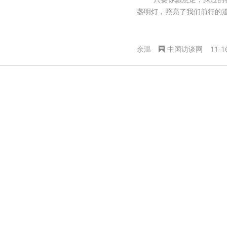
全省标杆！安徽首家医美行业消费维权服务站落地合肥媛颂
盏明灯，照亮了我们前行的
胡立强摄影：蓝天白云映星城 长沙交警纠违章
08-05
现代家庭经营的破局路径：如何实现家庭关系与个人成长双向
AI赋能未来金融，醒云智能荣膺金融科技创新标杆—金融数
余温
中国访谈网
11-1
汝城温泉山乡黄桃奈李水晶梨全线上市啦
07-31
特斯拉在美国下调部分车辆价格
胡立
最高人民法院党组书记、院长张军为中国作协干部大讲堂授课
2026湖南文旅暑期消费季和“湘超”文旅消费系列活动暨洞庭
MEC大会在京举行 飞特白新生宝盒系列亮相引关注
07-30
从登恒山到入江湖，浑源文旅有了新玩法 ——恒山笑傲江湖
这个暑假怎么玩，渤海湾轮渡船票带你领略新的海上玩法
07
笔耕不辍写风华——艺术家刘霞的翰墨人生
07-30
把工作做到人民群众心坎上
07-30
魏建锋：坚定决战决胜信心决心 推动集中整治走深走实
07-
山水藏诗意 文墨润杉城 ——《中国作家》走进光泽采风创作
中国文联“文艺两新”工作推进会在京举行
07-29
陈博彰主持召开市政府常务会议
07-29
来京东买“孝心电视”享送装一体服务 现场调试指导爸妈轻松
夫妻相处之道如何落地？情感专家杨韵冉的幸福传承方法论解